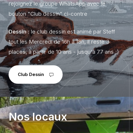
rejoignez le groupe WhatsApp avec le
bouton "Club dessin" ci-contre
Dessin
: le club dessin est animé par Steff
tout les Mercredi de 16h à 18h, il reste 3
places, à partir de 10 ans - jusqu'à 77 ans ;)
Club Dessin
Nos locaux