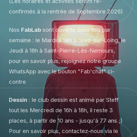
(Les horaires et activités seront re-
confirmés à la rentrée de Septembre 2026)
Nos
FabLab
sont ouverts deux fois par
semaine : le Mardi à 14h à Grez-sur-Loing, le
Jeudi à 18h à Saint-Pierre-Lès-Nemours,
pour en savoir plus, rejoignez notre groupe
WhatsApp avec le bouton "Fab'chat" ci-
contre
Dessin
: le club dessin est animé par Steff
tout les Mercredi de 16h à 18h, il reste 3
places, à partir de 10 ans - jusqu'à 77 ans ;)
Pour en savoir plus, contactez-nous via le