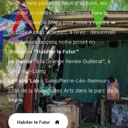
Nous avons plusieurs lieux d'activité, les
boutons ci-contre vous mèneront vers la
position Google Maps pour vous y rendre ➡️
Le Café Asso L'Artefact
, à Grez : désormais
fermé, nous lançons notre projet en
itinérance
"Habiter le Futur"
La Guilde
: à la Grange Renée Guillerat", à
Grez-sur-Loing
Le Fabu'Lab
à Saint-Pierre-Lès-Nemours : à
côté de la Maison des Arts dans le parc de la
Mairie
Habiter le Futur