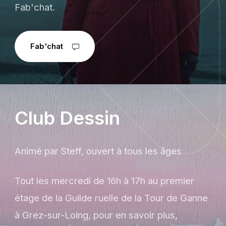
Fab'chat.
Fab'chat
Club Dessin
Animé par Steff, ouvert à tous les âges
Tout les mercredi de 16h à 17h au premier
étage de la Guilde ruelle de la Tour de Ganne
à Grez-sur-Loing, pour en savoir plus,